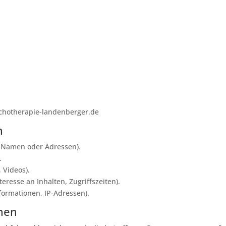
chotherapie-landenberger.de
n
 Namen oder Adressen).
.
, Videos).
eresse an Inhalten, Zugriffszeiten).
formationen, IP-Adressen).
onen