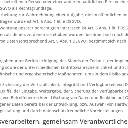
 der betroffenen Person oder einer anderen natürlichen Person e
d DSGVO als Rechtsgrundlage.
arbeitung zur Wahrnehmung einer Aufgabe, die im öffentlichen Inte
ragen wurde ist Art. 6 Abs. 1 lit. e DSGVO.
ahrung unserer berechtigten Interessen ist Art. 6 Abs. 1 lit. f DS
en als denen, zu denen sie ehoben wurden, bestimmt sich nach d
on Daten (entsprechend Art. 9 Abs. 1 DSGVO) bestimmt sich nach 
orgabenunter Berücksichtigung des Stands der Technik, der Imple
 sowie der unterschiedlichen Eintrittswahrscheinlichkeit und Sch
technische und organisatorische Maßnahmen, um ein dem Risiko a
cherung der Vertraulichkeit, Integrität und Verfügbarkeit von 
ugriffs, der Eingabe, Weitergabe, der Sicherung der Verfügbarkei
g von Betroffenenrechten, Löschung von Daten und Reaktion auf G
gener Daten bereits bei der Entwicklung, bzw. Auswahl von Hardw
gestaltung und durch datenschutzfreundliche Voreinstellungen.
verarbeitern, gemeinsam Verantwortliche