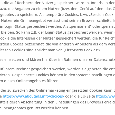
et, die auf Rechnern der Nutzer gespeichert werden. Innerhalb d
dazu, die Angaben zu einem Nutzer (bzw. dem Gerät auf dem das C
ebotes zu speichern. Als temporäre Cookies, bzw. „Session-Cookie
Nutzer ein Onlineangebot verlässt und seinen Browser schließt. I
n Login-Status gespeichert werden. Als „permanent“ oder „persist
bleiben. So kann z.B. der Login-Status gespeichert werden, wenn
ookie die Interessen der Nutzer gespeichert werden, die für Re
erden Cookies bezeichnet, die von anderen Anbietern als dem Vera
ssen Cookies sind spricht man von „First-Party Cookies“).
s einsetzen und klären hierüber im Rahmen unserer Datenschutz
 auf ihrem Rechner gespeichert werden, werden sie gebeten die e
vieren. Gespeicherte Cookies können in den Systemeinstellungen 
n dieses Onlineangebotes führen.
der zu Zwecken des Onlinemarketing eingesetzten Cookies kann bei 
te
https://www.aboutads.info/choices/
oder die EU-Seite
https://ww
ttels deren Abschaltung in den Einstellungen des Browsers erreic
Onlineangebotes genutzt werden können.