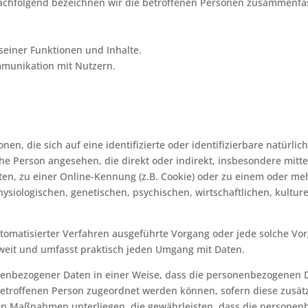
chfolgend bezeichnen wir die betroffenen Personen zusammenfas
seiner Funktionen und Inhalte.
munikation mit Nutzern.
en, die sich auf eine identifizierte oder identifizierbare natürli
liche Person angesehen, die direkt oder indirekt, insbesondere mi
n, zu einer Online-Kennung (z.B. Cookie) oder zu einem oder me
siologischen, genetischen, psychischen, wirtschaftlichen, kulturel
 automatisierter Verfahren ausgeführte Vorgang oder jede solche
 weit und umfasst praktisch jeden Umgang mit Daten.
enbezogener Daten in einer Weise, dass die personenbezogenen 
betroffenen Person zugeordnet werden können, sofern diese zusät
n Maßnahmen unterliegen, die gewährleisten, dass die personenbe